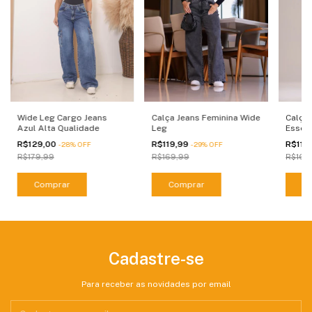
Wide Leg Cargo Jeans
Calça 
Calça Jeans Feminina Wide
Azul Alta Qualidade
Essent
Leg
R$129,00
R$119
R$119,99
-
28
%
OFF
-
29
%
OFF
R$179,99
R$169
R$169,99
Comprar
C
Comprar
Cadastre-se
Para receber as novidades por email