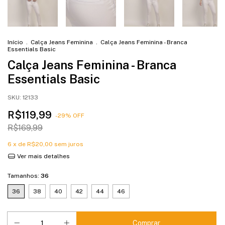
Início
.
Calça Jeans Feminina
.
Calça Jeans Feminina - Branca
Essentials Basic
Calça Jeans Feminina - Branca
Essentials Basic
SKU:
12133
R$119,99
-
29
%
OFF
R$169,99
6
x de
R$20,00
sem juros
Ver mais detalhes
Tamanhos:
36
36
38
40
42
44
46