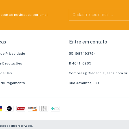
ceber as novidades por email
cas
Entre em contato
a de Privacidade
5511987493794
e Devoluções
11 4641 - 6265
 de Uso
Compras@Credencialjeans.com.br
 de Pagamento
Rua Xavantes, 139
s os direitos reservados.