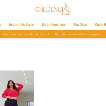
o
Essentials Basic
Moda Feminina
Plus Size
Basic 
amos em até 6x sem juros!
Parcelamos em até 6x sem juros!
Parcela