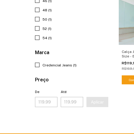
46 (1)
48 (1)
50 (1)
52 (1)
54 (1)
Marca
Calça 
Size - 
R$119
Credencial Jeans (1)
R$169,
Preço
Com
De
Até
Aplicar