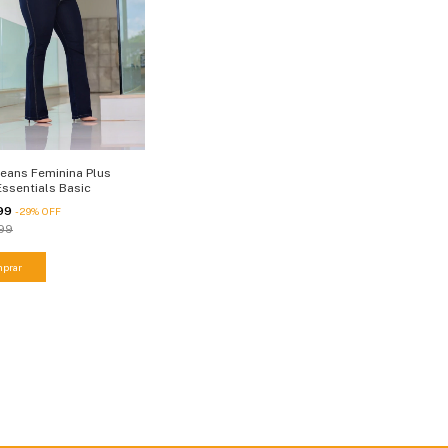
Jeans Feminina Plus
Essentials Basic
,99
-
29
%
OFF
99
prar